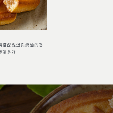
梨搭配雞蛋與奶油的香
餡多好...