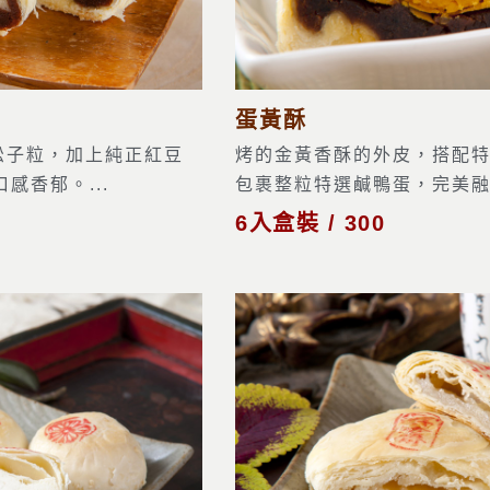
蛋黃酥
松子粒，加上純正紅豆
烤的金黃香酥的外皮，搭配
感香郁。...
包裹整粒特選鹹鴨蛋，完美融合
6入盒裝 / 300