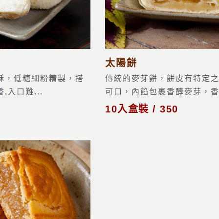
太陽餅
酥，低糖細粉精製，搭
傳統的麥芽餅，餅皮有特定
入口難...
可口，內餡包裹香醇麥芽，香甜
10入盒裝 / 350