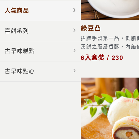
人氣商品
綠豆凸
喜餅系列
招牌手製第一品，低脂
漢餅之層層香酥，內餡使
古早味糕點
6入盒裝 / 230
古早味點心