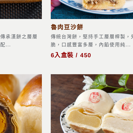
魯肉豆沙餅
皮傳承漢餅之層層
傳統台灣餅，堅持手工層層桿製，
...
脆，口感豐富多層，內餡使用純...
6入盒裝 / 450