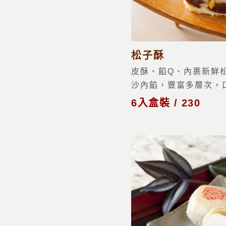
松子酥
皮酥、餡Q、內裹新鮮
沙內餡，豐富多層次，口
6入盒裝 / 230