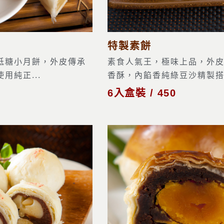
特製素餅
低糖小月餅，外皮傳承
素食人氣王，極味上品，外
用純正...
香酥，內餡香純綠豆沙精製搭配
6入盒裝 / 450