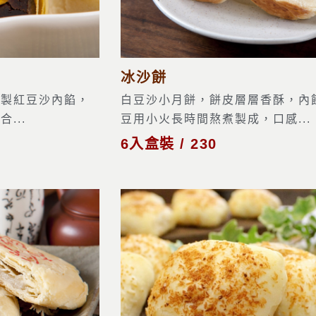
冰沙餅
特製紅豆沙內餡，
白豆沙小月餅，餅皮層層香酥，內
...
豆用小火長時間熬煮製成，口感...
6入盒裝 / 230