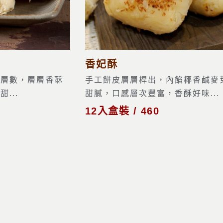
香妃酥
之層數，層層香酥
手工餅皮層層桿出，內餡椰香鹹麥
...
甜膩，口感層次豐富，香酥好味...
12入盒裝 / 460