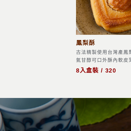
鳳梨酥
古法精製使用台灣產鳳
氣甘醇可口外酥內軟皮薄
8入盒裝 / 320