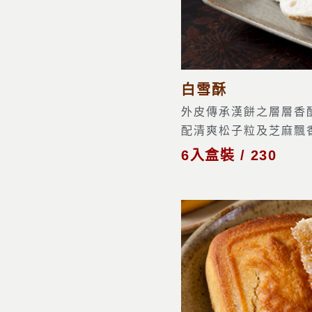
白雪酥
外皮傳承漢餅之層層香
配清爽松子粒及芝麻飄香,
6入盒裝 / 230