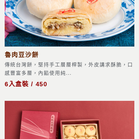
魯肉豆沙餅
傳統台灣餅，堅持手工層層桿製，外皮講求酥脆，口
感豐富多層，內餡使用純...
6入盒裝 / 450