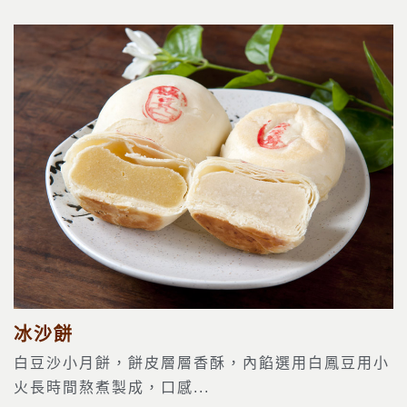
冰沙餅
白豆沙小月餅，餅皮層層香酥，內餡選用白鳳豆用小
火長時間熬煮製成，口感...