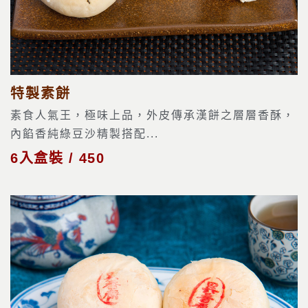
特製素餅
素食人氣王，極味上品，外皮傳承漢餅之層層香酥，
內餡香純綠豆沙精製搭配...
6入盒裝 / 450