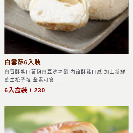
白雪酥6入裝
白雪酥進口薯粉白豆沙精製 內餡酥鬆口感 加上新鮮
養生松子粒 全素可食 ...
6入盒裝 / 230