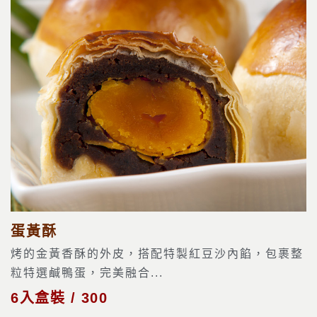
蛋黃酥
烤的金黃香酥的外皮，搭配特製紅豆沙內餡，包裹整
粒特選鹹鴨蛋，完美融合...
6入盒裝 / 300