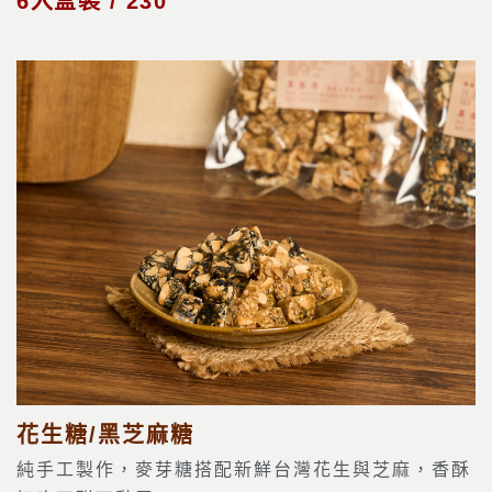
6入盒裝 / 230
花生糖/黑芝麻糖
純手工製作，麥芽糖搭配新鮮台灣花生與芝麻，香酥