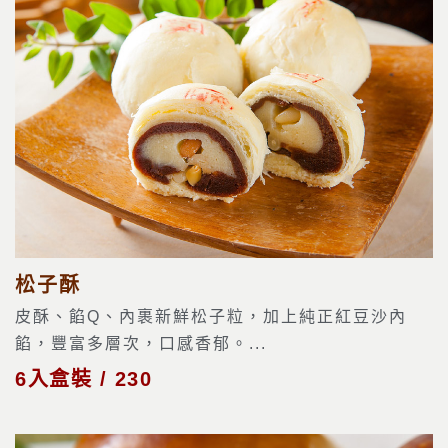
松子酥
皮酥、餡Q、內裹新鮮松子粒，加上純正紅豆沙內
餡，豐富多層次，口感香郁。...
6入盒裝 / 230