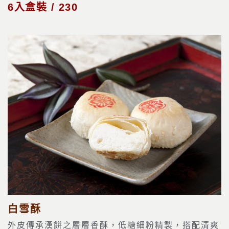
6入盒裝 / 230
白雪酥
外皮傳承漢餅之層層香酥，低糖細粉精製，搭配清爽