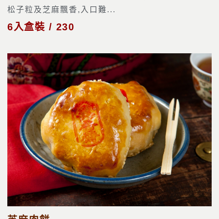
松子粒及芝麻飄香,入口難...
6入盒裝 / 230